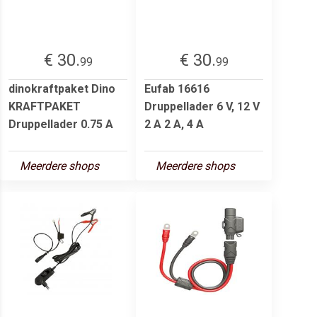
€ 30.
€ 30.
99
99
dinokraftpaket Dino
Eufab 16616
KRAFTPAKET
Druppellader 6 V, 12 V
Druppellader 0.75 A
2 A 2 A, 4 A
Meerdere shops
Meerdere shops