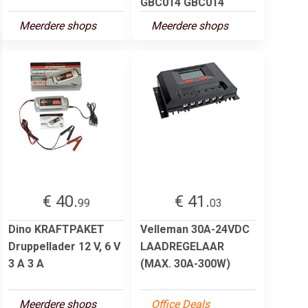
GBC014 GBC014
Meerdere shops
Meerdere shops
€ 40.
€ 41.
99
03
Dino KRAFTPAKET
Velleman 30A-24VDC
Druppellader 12 V, 6 V
LAADREGELAAR
3 A 3 A
(MAX. 30A-300W)
Meerdere shops
Office Deals