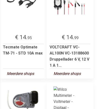
€ 14.
€ 14.
95
99
Tecmate Optimate
VOLTCRAFT VC-
TM-71 - STD 10A max
AL100N VC-13188600
Druppellader 6 V, 12 V
1 A 1...
Meerdere shops
Meerdere shops