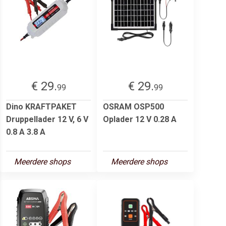
€ 29.
€ 29.
99
99
Dino KRAFTPAKET
OSRAM OSP500
Druppellader 12 V, 6 V
Oplader 12 V 0.28 A
0.8 A 3.8 A
Meerdere shops
Meerdere shops