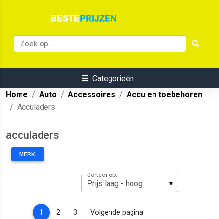
Categorieën
Home
Auto
Accessoires
Accu en toebehoren
Acculaders
acculaders
MERK:
Sorteer op:
(current)
1
2
3
Volgende pagina