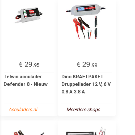
€ 29.
€ 29.
95
99
Telwin acculader
Dino KRAFTPAKET
Defender 8 - Nieuw
Druppellader 12 V, 6 V
0.8 A 3.8 A
Acculaders.nl
Meerdere shops