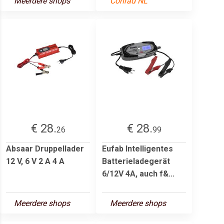
Meerdere shops
Conrad NL
€ 28.
€ 28.
26
99
Absaar Druppellader
Eufab Intelligentes
12 V, 6 V 2 A 4 A
Batterieladegerät
6/12V 4A, auch f&...
Meerdere shops
Meerdere shops