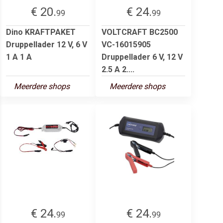
€ 20.
€ 24.
99
99
Dino KRAFTPAKET
VOLTCRAFT BC2500
Druppellader 12 V, 6 V
VC-16015905
1 A 1 A
Druppellader 6 V, 12 V
2.5 A 2....
Meerdere shops
Meerdere shops
€ 24.
€ 24.
99
99