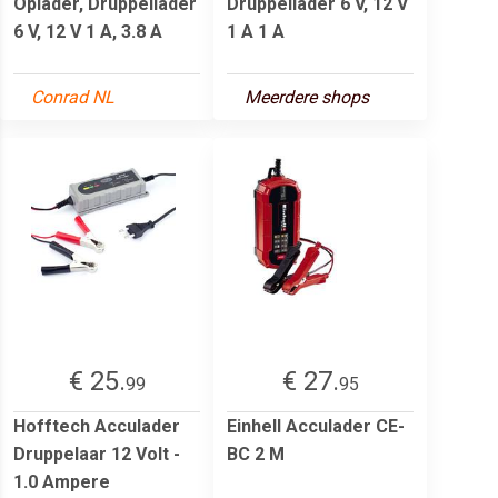
Oplader, Druppellader
Druppellader 6 V, 12 V
6 V, 12 V 1 A, 3.8 A
1 A 1 A
Conrad NL
Meerdere shops
€ 25.
€ 27.
99
95
Hofftech Acculader
Einhell Acculader CE-
Druppelaar 12 Volt -
BC 2 M
1.0 Ampere