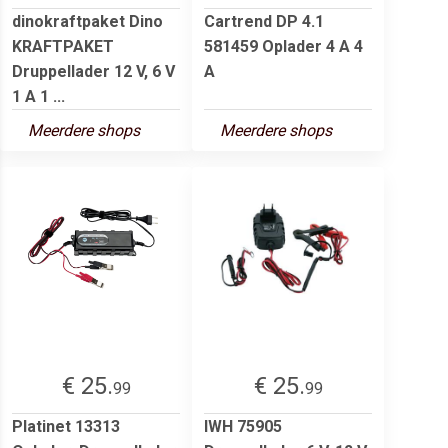
dinokraftpaket Dino
Cartrend DP 4.1
KRAFTPAKET
581459 Oplader 4 A 4
Druppellader 12 V, 6 V
A
1 A 1 ...
Meerdere shops
Meerdere shops
€ 25.
€ 25.
99
99
Platinet 13313
IWH 75905