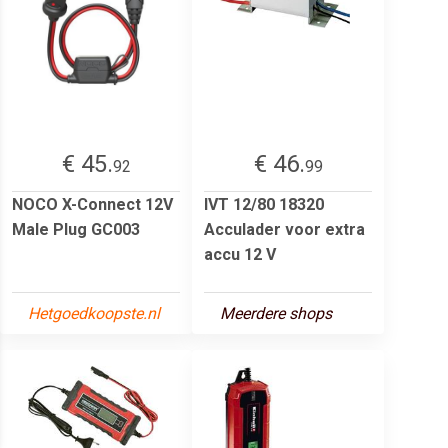
€ 45.
€ 46.
92
99
NOCO X-Connect 12V
IVT 12/80 18320
Male Plug GC003
Acculader voor extra
accu 12 V
Hetgoedkoopste.nl
Meerdere shops