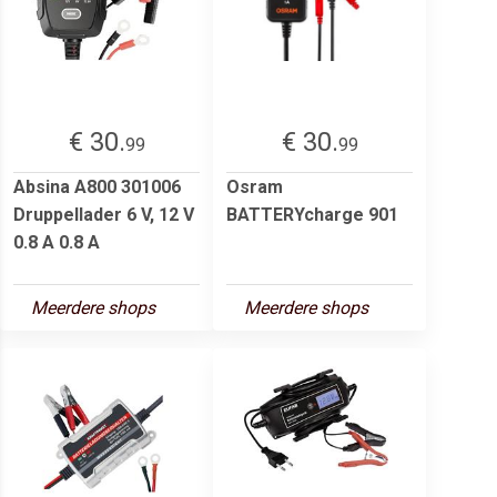
€ 30.
€ 30.
99
99
Absina A800 301006
Osram
Druppellader 6 V, 12 V
BATTERYcharge 901
0.8 A 0.8 A
Meerdere shops
Meerdere shops