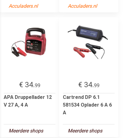
Acculaders.nl
Acculaders.nl
€ 34.
€ 34.
99
99
APA Druppellader 12
Cartrend DP 6.1
V 27 A, 4 A
581534 Oplader 6 A 6
A
Meerdere shops
Meerdere shops