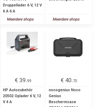
Druppellader 6 V, 12 V
6 A 6 A
Meerdere shops
Meerdere shops
€ 39.
€ 40.
99
70
HP Autozubehör
nocogenius Noco
20502 Oplader 6 V, 12
Genius
V 4 A
Beschermcase