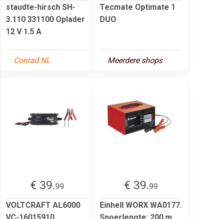
staudte-hirsch SH-
Tecmate Optimate 1
3.110 331100 Oplader
DUO
12 V 1.5 A
Conrad NL
Meerdere shops
€ 39.
€ 39.
99
99
VOLTCRAFT AL6000
Einhell WORX WA0177.
VC-16015910
Snoerlengte: 200 m