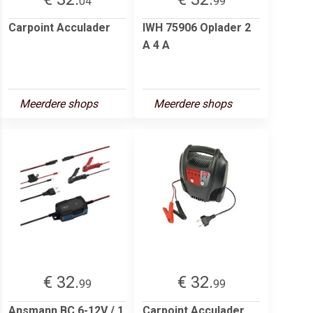
04
99
Carpoint Acculader
IWH 75906 Oplader 2
A 4 A
Meerdere shops
Meerdere shops
€ 32.
€ 32.
99
99
Ansmann BC 6-12V / 1
Carpoint Acculader