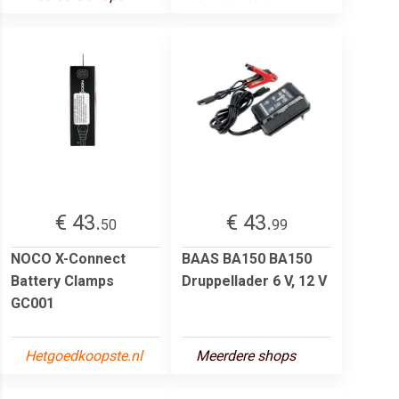
€ 43.
€ 43.
50
99
NOCO X-Connect
BAAS BA150 BA150
Battery Clamps
Druppellader 6 V, 12 V
GC001
Hetgoedkoopste.nl
Meerdere shops