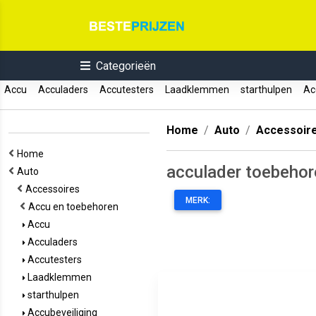
Categorieën
Accu
Acculaders
Accutesters
Laadklemmen
starthulpen
Acc
Home
Auto
Accessoir
Home
acculader toebehor
Auto
Accessoires
MERK:
Accu en toebehoren
Accu
Acculaders
Accutesters
Laadklemmen
starthulpen
Accubeveiliging