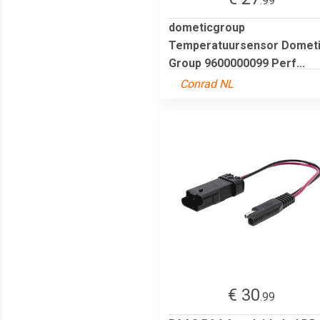
.99
dometicgroup
Temperatuursensor Domet
Group 9600000099 Perf...
Conrad NL
€ 30
.99