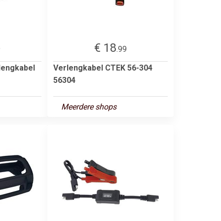
€ 18
9
.99
lengkabel
Verlengkabel CTEK 56-304
56304
Meerdere shops