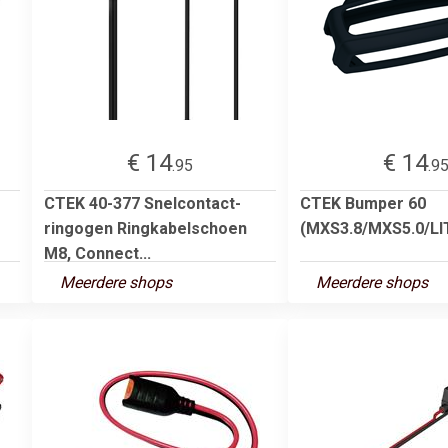
€ 14
€ 14
.95
.9
CTEK 40-377 Snelcontact-
CTEK Bumper 60
ringogen Ringkabelschoen
(MXS3.8/MXS5.0/LI
M8, Connect...
Meerdere shops
Meerdere shops