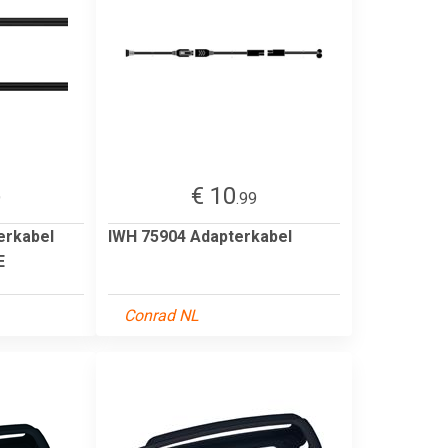
€ 10
9
.99
erkabel
IWH 75904 Adapterkabel
E
Conrad NL