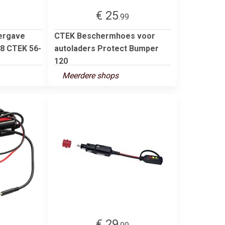
€ 25
5
.99
ergave
CTEK Beschermhoes voor
8 CTEK 56-
autoladers Protect Bumper
120
Meerdere shops
€ 29