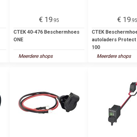
€ 19
€ 19
.95
.9
CTEK 40-476 Beschermhoes
CTEK Beschermhoe
ONE
autoladers Protec
100
Meerdere shops
Meerdere shops