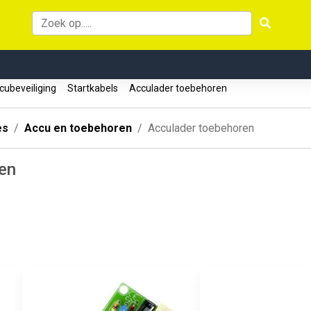
ubeveiliging
Startkabels
Acculader toebehoren
es
Accu en toebehoren
Acculader toebehoren
en