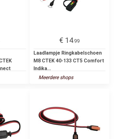
€ 14
5
.99
Laadlampje Ringkabelschoen
 CTEK
M8 CTEK 40-133 CT5 Comfort
nect
Indika...
Meerdere shops