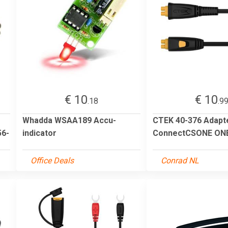
€ 10
€ 10
.18
.9
Whadda WSAA189 Accu-
CTEK 40-376 Adapt
56-
indicator
ConnectCSONE ON
Office Deals
Conrad NL