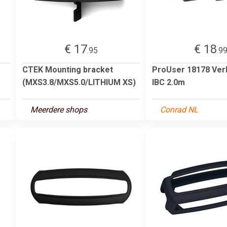
€ 17
€ 18
.95
.9
CTEK Mounting bracket
ProUser 18178 Ver
(MXS3.8/MXS5.0/LITHIUM XS)
IBC 2.0m
Meerdere shops
Conrad NL