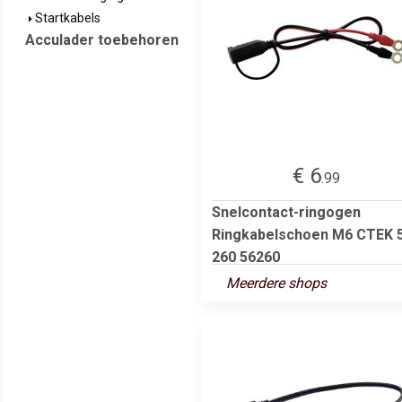
Startkabels
Acculader toebehoren
€ 6
.99
Snelcontact-ringogen
Ringkabelschoen M6 CTEK 
260 56260
Meerdere shops