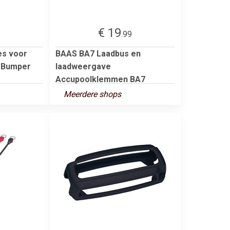
€ 19
5
.99
s voor
BAAS BA7 Laadbus en
t Bumper
laadweergave
Accupoolklemmen BA7
Meerdere shops