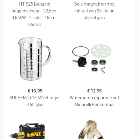
HT 525 Benzine
Solo magnetron met
heggenschaar - 22,5cc -
inhoud van 25 liter in
0,65kW - 2-takt - 46cm -
stijlvol grijs
35mm
€ 13.99
€ 12.95
KÜCHENPROF Målebæger
Waterpomp reparatie set
0.5L glas
Minarelli Horizontaal