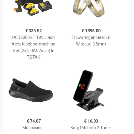
€ 333.52
€ 1896.00
DCD800H2T 18V Li-ion
Trouwringen Geel En
Accu Klopboormachine
Witgoud 3,5mm
Set (2x 5.0Ah Accu) In
TSTAK
€ 74.87
€ 16.03
Mocassins -
Korg Pitchclip 2 Tuner