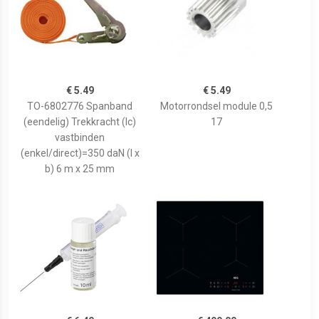
€ 5.49
€ 5.49
TO-6802776 Spanband
Motorrondsel module 0,5
(eendelig) Trekkracht (lc)
17
vastbinden
(enkel/direct)=350 daN (l x
b) 6 m x 25 mm