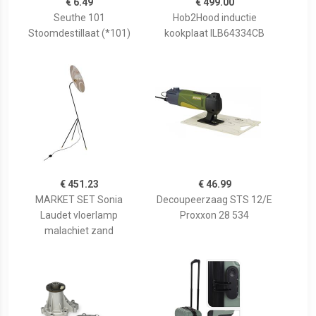
€ 6.49
€ 499.00
Seuthe 101
Hob2Hood inductie
Stoomdestillaat (*101)
kookplaat ILB64334CB
€ 451.23
€ 46.99
MARKET SET Sonia
Decoupeerzaag STS 12/E
Laudet vloerlamp
Proxxon 28 534
malachiet zand