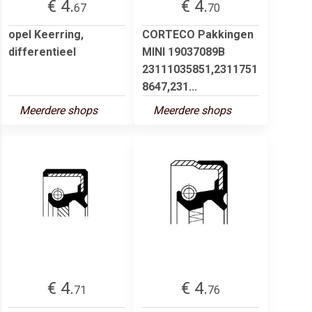
€ 4.
€ 4.
67
70
opel Keerring,
CORTECO Pakkingen
differentieel
MINI 19037089B
23111035851,2311751
8647,231...
Meerdere shops
Meerdere shops
€ 4.
€ 4.
71
76