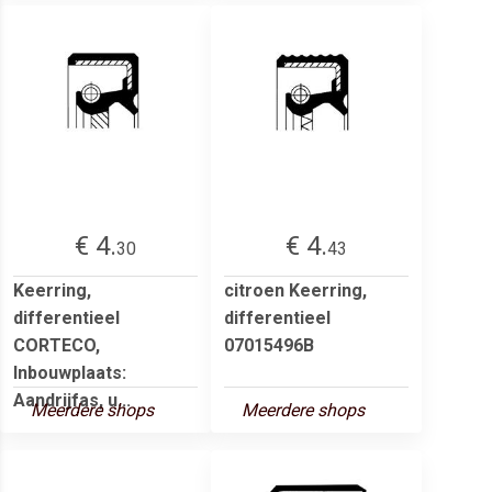
€ 4.
€ 4.
30
43
Keerring,
citroen Keerring,
differentieel
differentieel
CORTECO,
07015496B
Inbouwplaats:
Aandrijfas, u...
Meerdere shops
Meerdere shops