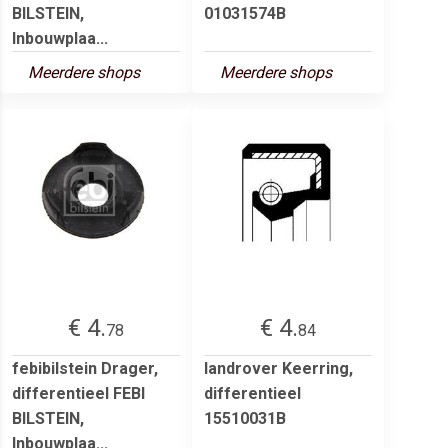
BILSTEIN,
01031574B
Inbouwplaa...
Meerdere shops
Meerdere shops
€ 4.
€ 4.
78
84
febibilstein Drager,
landrover Keerring,
differentieel FEBI
differentieel
BILSTEIN,
15510031B
Inbouwplaa...