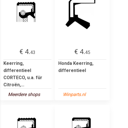
€ 4.
€ 4.
43
45
Keerring,
Honda Keerring,
differentieel
differentieel
CORTECO, u.a. für
Citroën,...
Meerdere shops
Winparts.nl