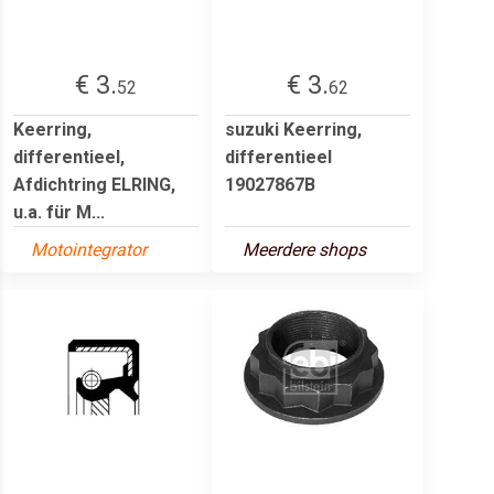
€ 3.
€ 3.
52
62
Keerring,
suzuki Keerring,
differentieel,
differentieel
Afdichtring ELRING,
19027867B
u.a. für M...
Motointegrator
Meerdere shops