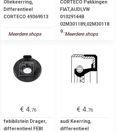
Oliekeerring,
CORTECO Pakkingen
Differentieel
FIAT,AUDI,VW
CORTECO 49369513
01029144B
02M301189,02M30118
9...
Meerdere shops
Meerdere shops
€ 4.
€ 4.
76
76
febibilstein Drager,
audi Keerring,
differentieel FEBI
differentieel