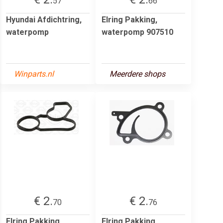
57
66
Hyundai Afdichtring,
Elring Pakking,
waterpomp
waterpomp 907510
Winparts.nl
Meerdere shops
€ 2.
€ 2.
70
76
Elring Pakking,
Elring Pakking,