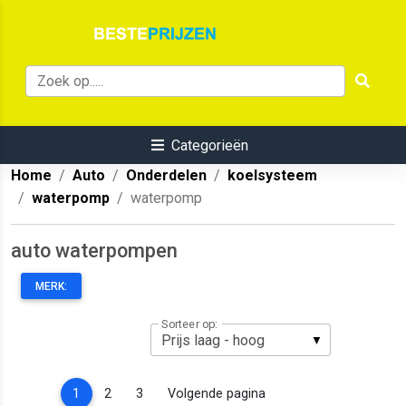
Categorieën
Home
Auto
Onderdelen
koelsysteem
waterpomp
waterpomp
auto waterpompen
MERK:
Sorteer op:
(current)
1
2
3
Volgende pagina