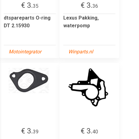
€ 3.
€ 3.
35
36
dtspareparts O-ring
Lexus Pakking,
DT 2.15930
waterpomp
Motointegrator
Winparts.nl
€ 3.
€ 3.
39
40