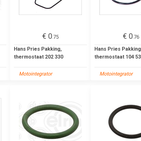
€ 0
€ 0
.75
.76
Hans Pries Pakking,
Hans Pries Pakking
thermostaat 202 330
thermostaat 104 5
Motointegrator
Motointegrator