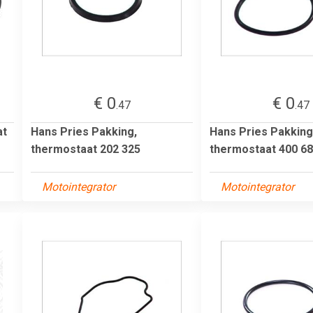
€ 0
€ 0
.47
.47
at
Hans Pries Pakking,
Hans Pries Pakking
thermostaat 202 325
thermostaat 400 6
Motointegrator
Motointegrator