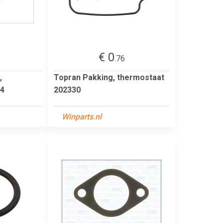
€ 0
.76
,
Topran Pakking, thermostaat
34
202330
Winparts.nl