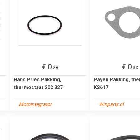
€ 0
€ 0
.28
.33
Hans Pries Pakking,
Payen Pakking, th
thermostaat 202 327
KS617
Motointegrator
Winparts.nl