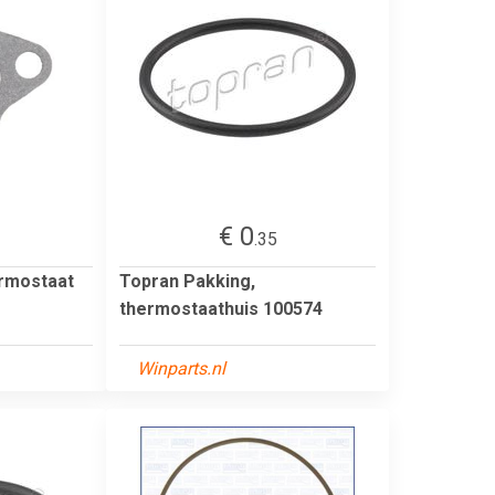
€ 0
.35
ermostaat
Topran Pakking,
thermostaathuis 100574
Winparts.nl