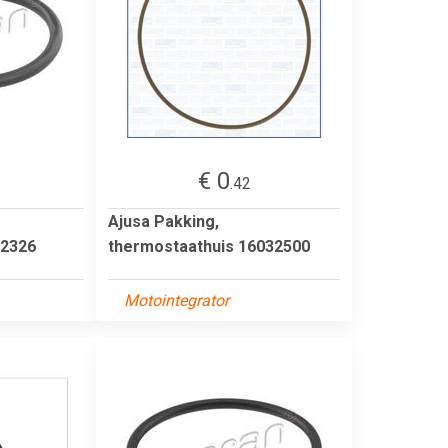
€ 0
.42
Ajusa Pakking,
02326
thermostaathuis 16032500
Motointegrator