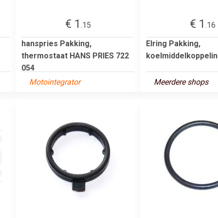
€ 1
€ 1
.15
.16
hanspries Pakking,
Elring Pakking,
thermostaat HANS PRIES 722
koelmiddelkoppelin
054
Motointegrator
Meerdere shops