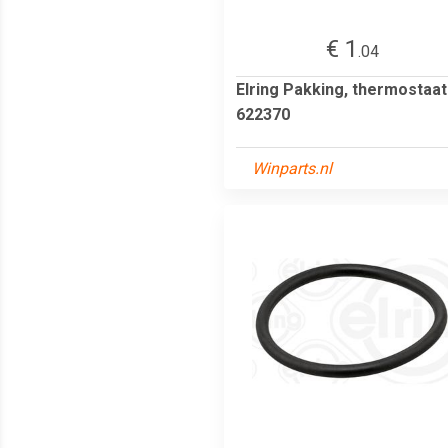
€ 1
.04
Elring Pakking, thermostaat
622370
Winparts.nl