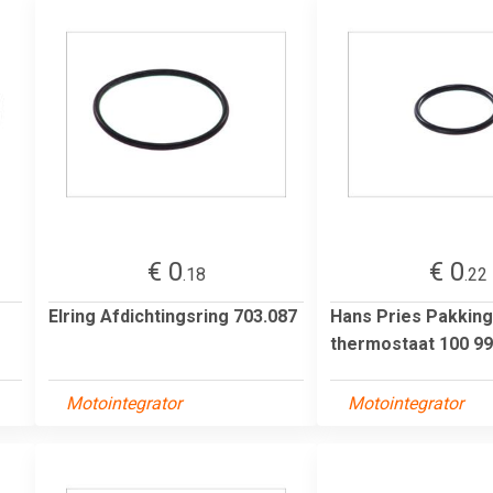
€ 0
€ 0
.18
.22
Elring Afdichtingsring 703.087
Hans Pries Pakking
thermostaat 100 9
Motointegrator
Motointegrator