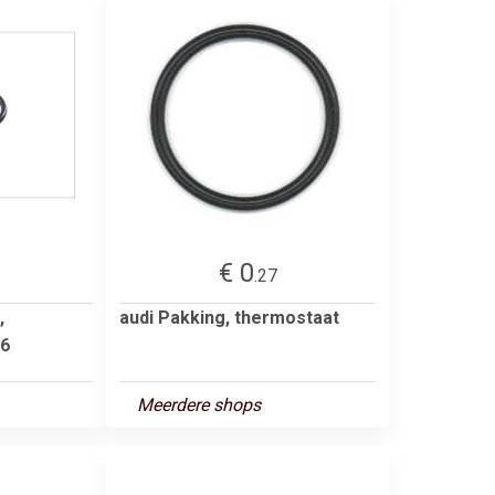
€ 0
.27
,
audi Pakking, thermostaat
96
Meerdere shops