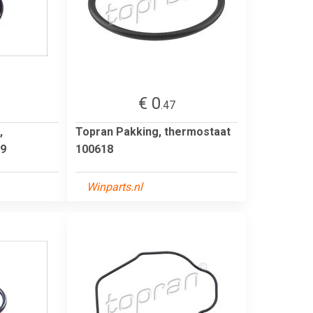
€ 0
.47
,
Topran Pakking, thermostaat
89
100618
Winparts.nl