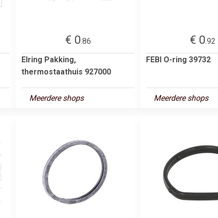
€ 0
€ 0
.86
.92
Elring Pakking,
FEBI O-ring 39732
thermostaathuis 927000
Meerdere shops
Meerdere shops