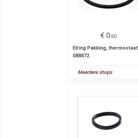
€ 0
.60
Elring Pakking, thermostaat
088872
Meerdere shops