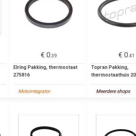
€ 0
€ 0
.39
.41
Elring Pakking, thermostaat
Topran Pakking,
275816
thermostaathuis 2
Motointegrator
Meerdere shops