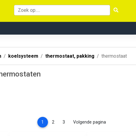
n
koelsysteem
thermostaat, pakking
thermostaat
thermostaten
(current)
1
2
3
Volgende pagina