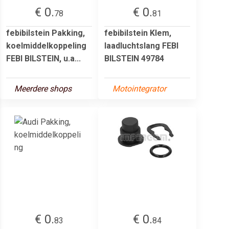
€ 0.
€ 0.
78
81
febibilstein Pakking,
febibilstein Klem,
koelmiddelkoppeling
laadluchtslang FEBI
FEBI BILSTEIN, u.a...
BILSTEIN 49784
Meerdere shops
Motointegrator
€ 0.
€ 0.
83
84