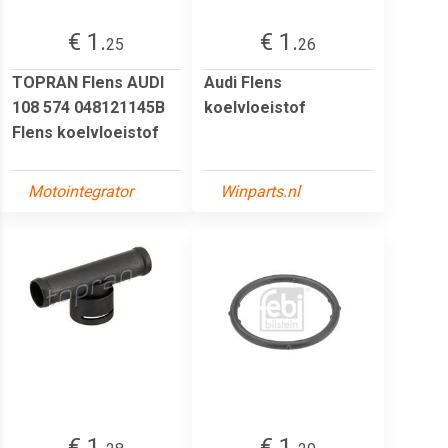
€ 1.
€ 1.
25
26
TOPRAN Flens AUDI
Audi Flens
108 574 048121145B
koelvloeistof
Flens koelvloeistof
Motointegrator
Winparts.nl
€ 1.
€ 1.