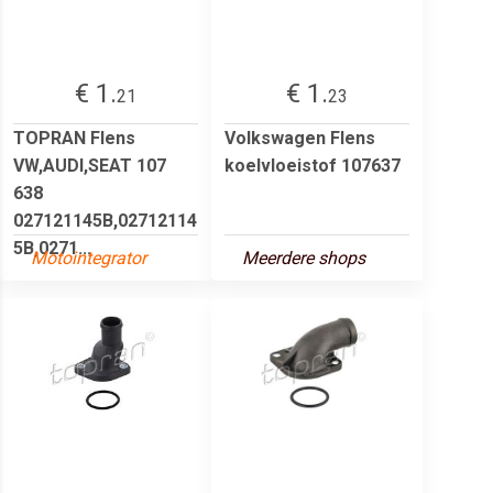
€ 1.
€ 1.
21
23
TOPRAN Flens
Volkswagen Flens
VW,AUDI,SEAT 107
koelvloeistof 107637
638
027121145B,02712114
5B,0271...
Motointegrator
Meerdere shops