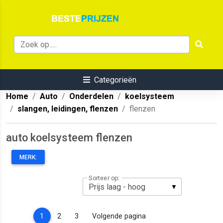
Categorieën
Home
Auto
Onderdelen
koelsysteem
slangen, leidingen, flenzen
flenzen
auto koelsysteem flenzen
MERK:
Sorteer op:
(current)
1
2
3
Volgende pagina