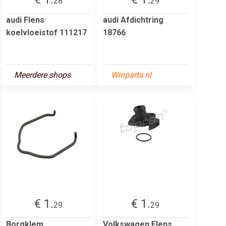
28
29
audi Flens
audi Afdichtring
koelvloeistof 111217
18766
Meerdere shops
Winparts.nl
€ 1.
€ 1.
29
29
Borgklem
Volkswagen Flens