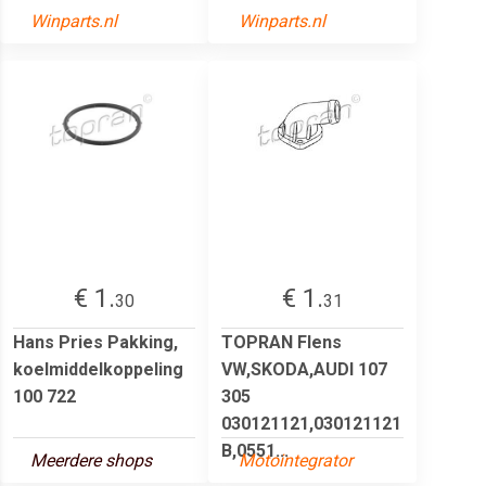
Winparts.nl
Winparts.nl
€ 1.
€ 1.
30
31
Hans Pries Pakking,
TOPRAN Flens
koelmiddelkoppeling
VW,SKODA,AUDI 107
100 722
305
030121121,030121121
B,0551...
Meerdere shops
Motointegrator