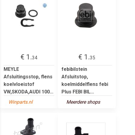
€ 1.
€ 1.
34
35
MEYLE
febibilstein
Afsluitingsstop, flens
Afsluitstop,
koelvloeistof
koelmiddelflens febi
VW,SKODA,AUDI 100...
Plus FEBI BIL...
Winparts.nl
Meerdere shops