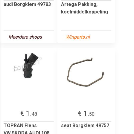
audi Borgklem 49783
Artega Pakking,
koelmiddelkoppeling
Meerdere shops
Winparts.nl
€ 1.
€ 1.
48
50
TOPRAN Flens
seat Borgklem 49757
VW,SKODA,AUDI 108