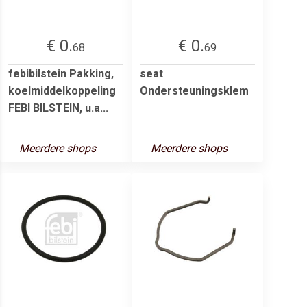
€ 0.
€ 0.
68
69
febibilstein Pakking,
seat
koelmiddelkoppeling
Ondersteuningsklem
FEBI BILSTEIN, u.a...
Meerdere shops
Meerdere shops