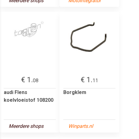
Meerdere shops
Motointegrator
€ 1.
€ 1.
08
11
audi Flens
Borgklem
koelvloeistof 108200
Meerdere shops
Winparts.nl