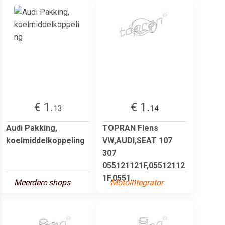
€ 1.
€ 1.
13
14
Audi Pakking,
TOPRAN Flens
koelmiddelkoppeling
VW,AUDI,SEAT 107
307
055121121F,05512112
1F,0551...
Meerdere shops
Motointegrator