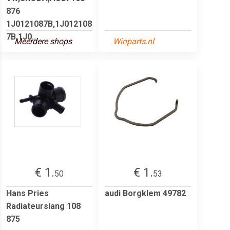
876
1J0121087B,1J012108
7B,1J0...
Meerdere shops
Winparts.nl
€ 1.
€ 1.
50
53
Hans Pries
audi Borgklem 49782
Radiateurslang 108
875