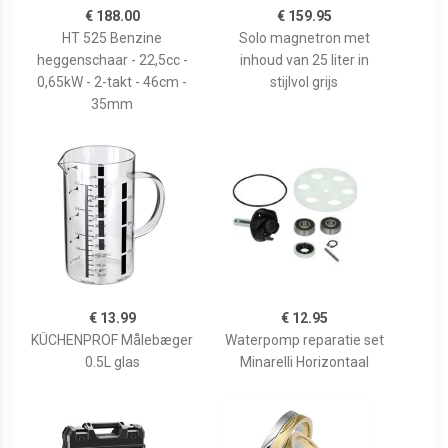
€ 188.00
€ 159.95
HT 525 Benzine
Solo magnetron met
heggenschaar - 22,5cc -
inhoud van 25 liter in
0,65kW - 2-takt - 46cm -
stijlvol grijs
35mm
€ 13.99
€ 12.95
KÜCHENPROF Målebæger
Waterpomp reparatie set
0.5L glas
Minarelli Horizontaal