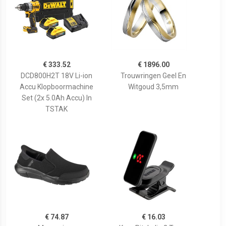
€ 333.52
€ 1896.00
DCD800H2T 18V Li-ion
Trouwringen Geel En
Accu Klopboormachine
Witgoud 3,5mm
Set (2x 5.0Ah Accu) In
TSTAK
€ 74.87
€ 16.03