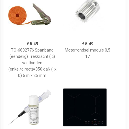
€ 5.49
€ 5.49
TO-6802776 Spanband
Motorrondsel module 0,5
(eendelig) Trekkracht (lc)
17
vastbinden
(enkel/direct)=350 daN (l x
b) 6 m x 25 mm