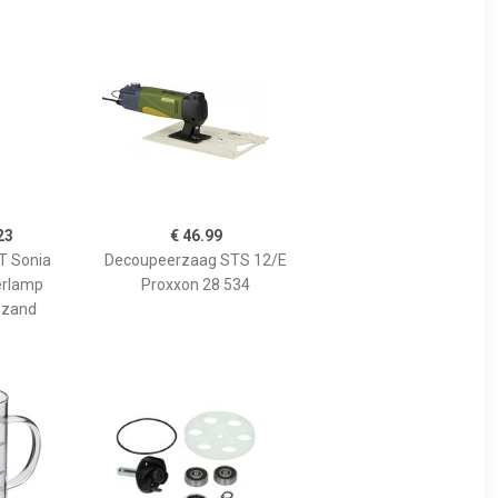
23
€ 46.99
 Sonia
Decoupeerzaag STS 12/E
erlamp
Proxxon 28 534
 zand