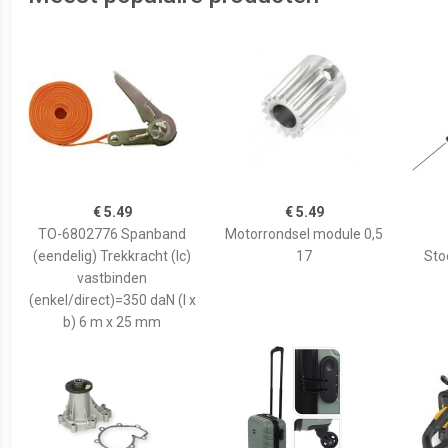
€ 5.49
€ 5.49
TO-6802776 Spanband
Motorrondsel module 0,5
(eendelig) Trekkracht (lc)
17
Sto
vastbinden
(enkel/direct)=350 daN (l x
b) 6 m x 25 mm