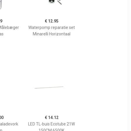
99
€ 12.95
Målebæger
Waterpomp reparatie set
as
Minarelli Horizontaal
00
€ 14.12
Saladevork
LED TL-buis Ecotube 21W
m
150CM 6500K