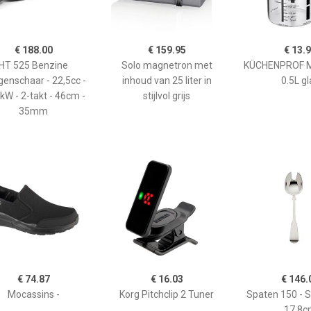
€ 188.00
€ 159.95
€ 13.
HT 525 Benzine
Solo magnetron met
KÜCHENPROF 
enschaar - 22,5cc -
inhoud van 25 liter in
0.5L gl
kW - 2-takt - 46cm -
stijlvol grijs
35mm
€ 74.87
€ 16.03
€ 146.
Mocassins -
Korg Pitchclip 2 Tuner
Spaten 150 - 
17,8c