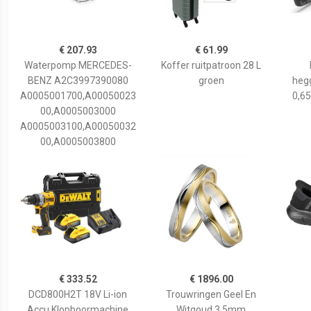
€ 207.93
€ 61.99
Waterpomp MERCEDES-
Koffer ruitpatroon 28 L
BENZ A2C3997390080
groen
hegg
A0005001700,A00050023
0,65
00,A0005003000
A0005003100,A00050032
00,A0005003800
€ 333.52
€ 1896.00
DCD800H2T 18V Li-ion
Trouwringen Geel En
Accu Klopboormachine
Witgoud 3,5mm