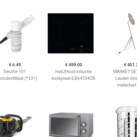
€ 6.49
€ 499.00
€ 451.
Seuthe 101
Hob2Hood inductie
MARKET SET
omdestillaat (*101)
kookplaat ILB64334CB
Laudet vlo
malachiet