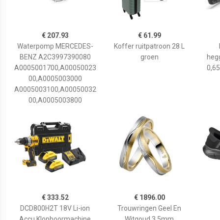
€ 207.93
€ 61.99
Waterpomp MERCEDES-
Koffer ruitpatroon 28 L
BENZ A2C3997390080
groen
hegg
A0005001700,A00050023
0,65
00,A0005003000
A0005003100,A00050032
00,A0005003800
€ 333.52
€ 1896.00
DCD800H2T 18V Li-ion
Trouwringen Geel En
Accu Klopboormachine
Witgoud 3,5mm