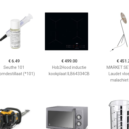
€ 6.49
€ 499.00
€ 451.
Seuthe 101
Hob2Hood inductie
MARKET SET
omdestillaat (*101)
kookplaat ILB64334CB
Laudet vlo
malachiet