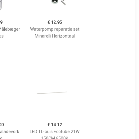
99
€ 12.95
Målebæger
Waterpomp reparatie set
as
Minarelli Horizontaal
00
€ 14.12
Saladevork
LED TL-buis Ecotube 21W
m
150CM 6500K