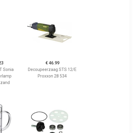
23
€ 46.99
 Sonia
Decoupeerzaag STS 12/E
erlamp
Proxxon 28 534
 zand