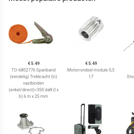
€ 5.49
€ 5.49
TO-6802776 Spanband
Motorrondsel module 0,5
(eendelig) Trekkracht (lc)
17
Sto
vastbinden
(enkel/direct)=350 daN (l x
b) 6 m x 25 mm