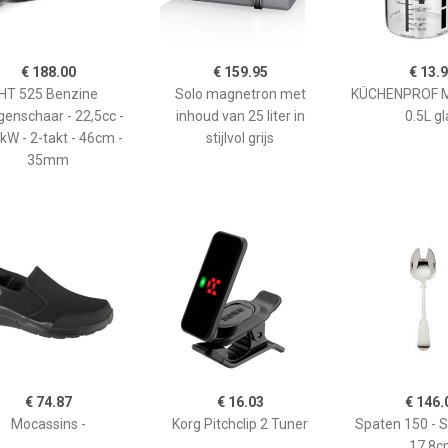
€ 188.00
€ 159.95
€ 13.
HT 525 Benzine
Solo magnetron met
KÜCHENPROF 
enschaar - 22,5cc -
inhoud van 25 liter in
0.5L gl
kW - 2-takt - 46cm -
stijlvol grijs
35mm
€ 74.87
€ 16.03
€ 146.
Mocassins -
Korg Pitchclip 2 Tuner
Spaten 150 - 
17,8c