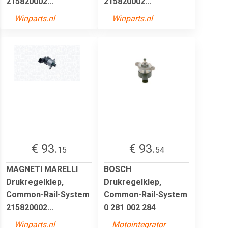
215820002...
215820002...
Winparts.nl
Winparts.nl
€ 93.
€ 93.
15
54
MAGNETI MARELLI
BOSCH
Drukregelklep,
Drukregelklep,
Common-Rail-System
Common-Rail-System
215820002...
0 281 002 284
Winparts.nl
Motointegrator