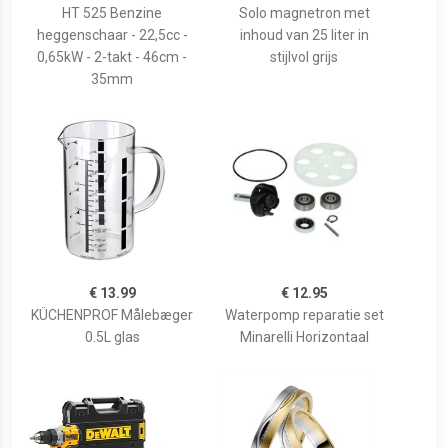
HT 525 Benzine
Solo magnetron met
heggenschaar - 22,5cc -
inhoud van 25 liter in
0,65kW - 2-takt - 46cm -
stijlvol grijs
35mm
€ 13.99
€ 12.95
KÜCHENPROF Målebæger
Waterpomp reparatie set
0.5L glas
Minarelli Horizontaal