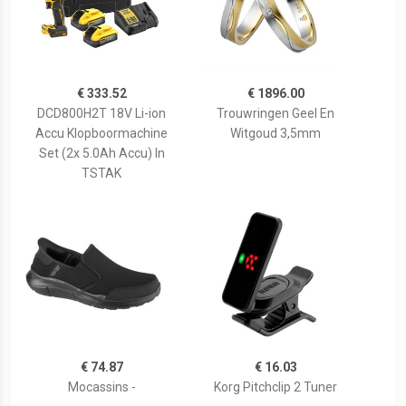
€ 333.52
€ 1896.00
DCD800H2T 18V Li-ion
Trouwringen Geel En
Accu Klopboormachine
Witgoud 3,5mm
Set (2x 5.0Ah Accu) In
TSTAK
€ 74.87
€ 16.03
Mocassins -
Korg Pitchclip 2 Tuner