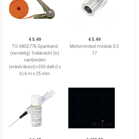
€ 5.49
€ 5.49
TO-6802776 Spanband
Motorrondsel module 0,5
(eendelig) Trekkracht (lc)
17
vastbinden
(enkel/direct)=350 daN (l x
b) 6 m x 25 mm