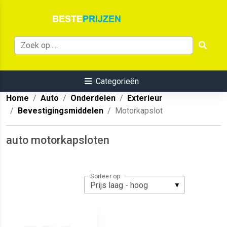
Categorieën
Home
Auto
Onderdelen
Exterieur
Bevestigingsmiddelen
Motorkapslot
auto motorkapsloten
Sorteer op: