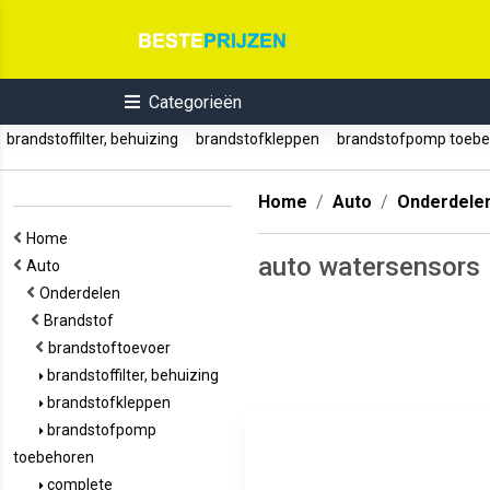
Categorieën
brandstoffilter, behuizing
brandstofkleppen
brandstofpomp toeb
Home
Auto
Onderdele
Home
auto watersensors
Auto
Onderdelen
Brandstof
brandstoftoevoer
brandstoffilter, behuizing
brandstofkleppen
brandstofpomp
toebehoren
complete