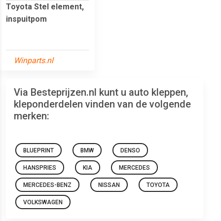
Toyota Stel element,
inspuitpom
Winparts.nl
Via Besteprijzen.nl kunt u auto kleppen,
kleponderdelen vinden van de volgende
merken:
BLUEPRINT
BMW
DENSO
HANSPRIES
KIA
MERCEDES
MERCEDES-BENZ
NISSAN
TOYOTA
VOLKSWAGEN