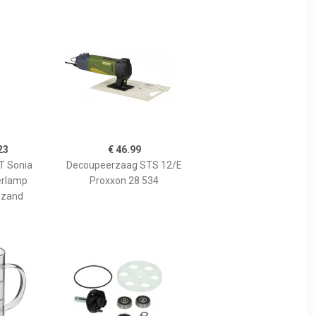
23
€ 46.99
 Sonia
Decoupeerzaag STS 12/E
erlamp
Proxxon 28 534
 zand