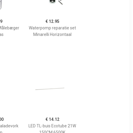
99
€ 12.95
Målebæger
Waterpomp reparatie set
as
Minarelli Horizontaal
00
€ 14.12
Saladevork
LED TL-buis Ecotube 21W
m
150CM 6500K