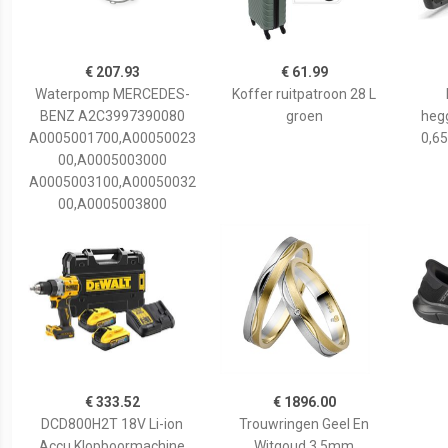
€ 207.93
€ 61.99
Waterpomp MERCEDES-
Koffer ruitpatroon 28 L
BENZ A2C3997390080
groen
hegg
A0005001700,A00050023
0,65
00,A0005003000
A0005003100,A00050032
00,A0005003800
€ 333.52
€ 1896.00
DCD800H2T 18V Li-ion
Trouwringen Geel En
Accu Klopboormachine
Witgoud 3,5mm