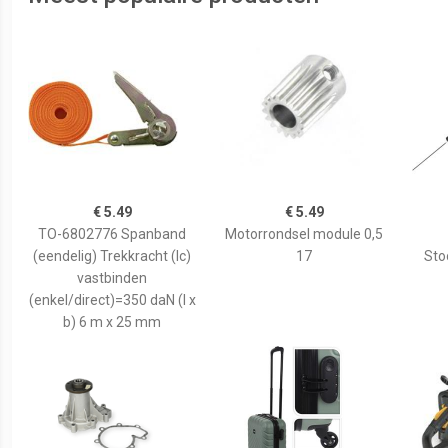
€ 5.49
€ 5.49
TO-6802776 Spanband
Motorrondsel module 0,5
(eendelig) Trekkracht (lc)
17
Sto
vastbinden
(enkel/direct)=350 daN (l x
b) 6 m x 25 mm