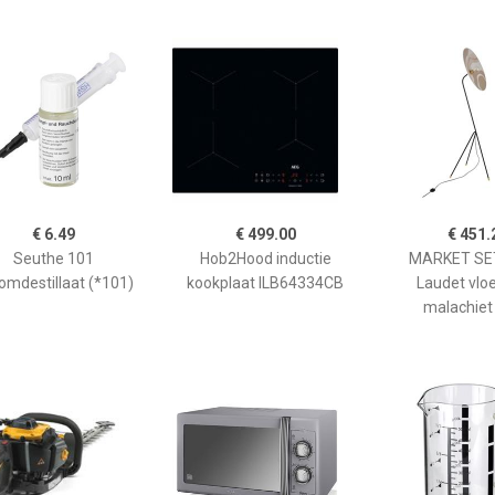
€ 6.49
€ 499.00
€ 451.
Seuthe 101
Hob2Hood inductie
MARKET SET
omdestillaat (*101)
kookplaat ILB64334CB
Laudet vlo
malachiet