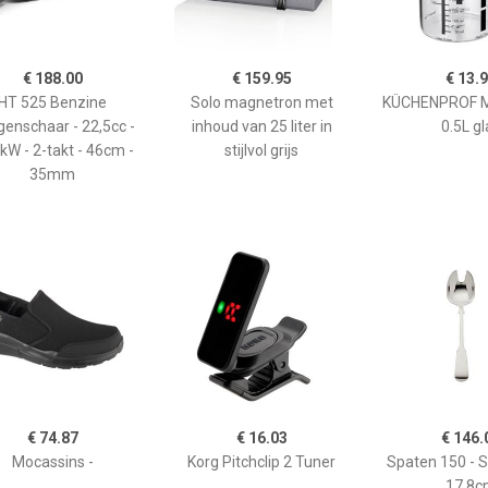
€ 188.00
€ 159.95
€ 13.
HT 525 Benzine
Solo magnetron met
KÜCHENPROF 
enschaar - 22,5cc -
inhoud van 25 liter in
0.5L gl
kW - 2-takt - 46cm -
stijlvol grijs
35mm
€ 74.87
€ 16.03
€ 146.
Mocassins -
Korg Pitchclip 2 Tuner
Spaten 150 - 
17,8c