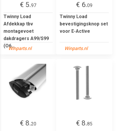
€ 5.
€ 6.
97
09
Twinny Load
Twinny Load
Afdekkap tbv
bevestigingsknop set
montagevoet
voor E-Active
dakdragers A99/S99
(O6...
Winparts.nl
Winparts.nl
€ 8.
€ 8.
20
85