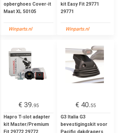
opberghoes Cover-it
kit Easy Fit 29771
Maat XL 50105
29771
Winparts.nl
Winparts.nl
€ 39.
€ 40.
95
55
Hapro T-slot adapter
G3 Italia G3
kit Master/Premium
bevestigingskit voor
Fit 29772 29772
Pacific dakdragers