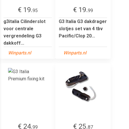
€ 19.
€ 19.
95
99
g3italia Cilinderslot
G3 Italia G3 dakdrager
voor centrale
slotjes set van 4 tbv
vergrendeling G3
Pacific/Clop 20...
dakkoff...
Winparts.nl
Winparts.nl
€ 24.
€ 25.
99
87