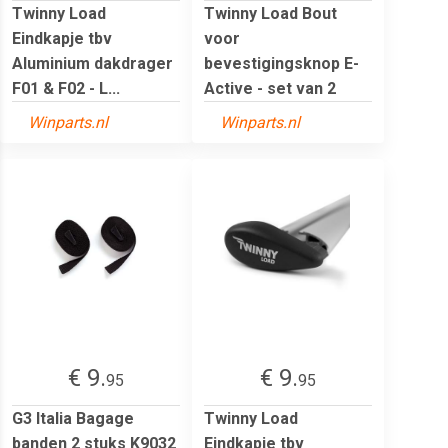
Twinny Load
Twinny Load Bout
Eindkapje tbv
voor
Aluminium dakdrager
bevestigingsknop E-
F01 & F02 - L...
Active - set van 2
Winparts.nl
Winparts.nl
€ 9.
€ 9.
95
95
G3 Italia Bagage
Twinny Load
banden 2 stuks K9032
Eindkapje tbv