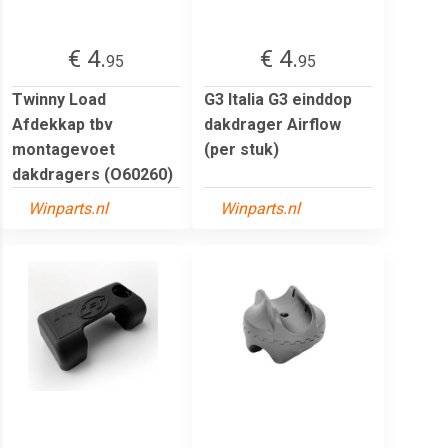
€ 4.
€ 4.
95
95
Twinny Load
G3 Italia G3 einddop
Afdekkap tbv
dakdrager Airflow
montagevoet
(per stuk)
dakdragers (O60260)
Winparts.nl
Winparts.nl