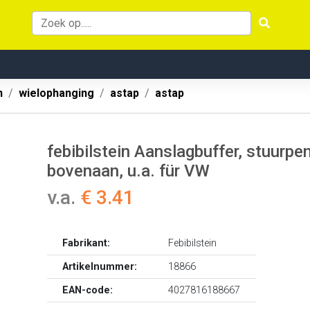
n
wielophanging
astap
astap
febibilstein Aanslagbuffer, stuurp
bovenaan, u.a. für VW
v.a.
€ 3.41
Fabrikant:
Febibilstein
Artikelnummer:
18866
EAN-code:
4027816188667