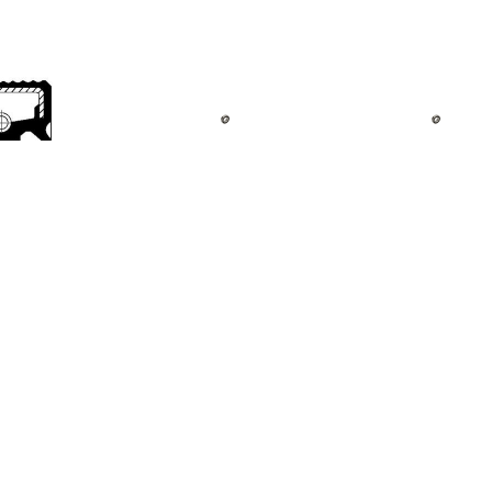
€ 3.86
€ 7.25
€ 4.4
Dichtingsring,
Geleidelager, koppeling
Geleidelager, 
pelingsdruklageras
LuK, u.a. für Ford, Mazda
LuK, u.a. 
01032060B