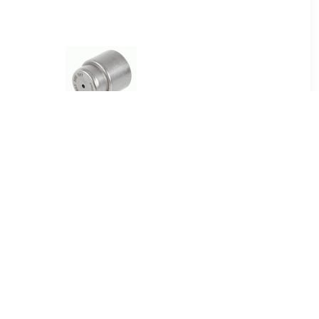
8
€ 6.36
koppeling
Geleidelager, koppeling
für VW
SACHS, u.a. für Seat, Audi,
VW, Skoda, Cupra