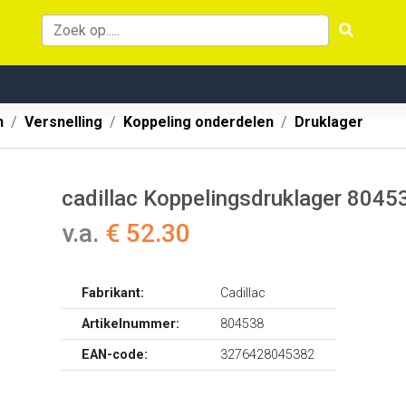
n
Versnelling
Koppeling onderdelen
Druklager
cadillac Koppelingsdruklager 8045
v.a.
€ 52.30
Fabrikant:
Cadillac
Artikelnummer:
804538
EAN-code:
3276428045382