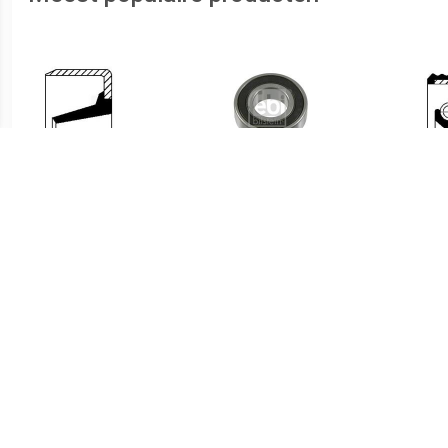
€ 2.06
€ 5.23
Dichtingsring,
Geleidelager, koppeling
koppelingsdruklageras,
FEBI BILSTEIN, u.a. für
kop
Keerring, versnelling
BMW
CORTECO, u.a. für VW,
Seat, Audi