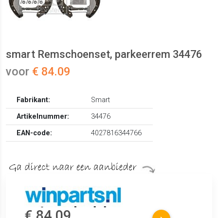
smart Remschoenset, parkeerrem 34476
voor
€ 84.09
Fabrikant:
Smart
Artikelnummer:
34476
EAN-code:
4027816344766
€ 84.09