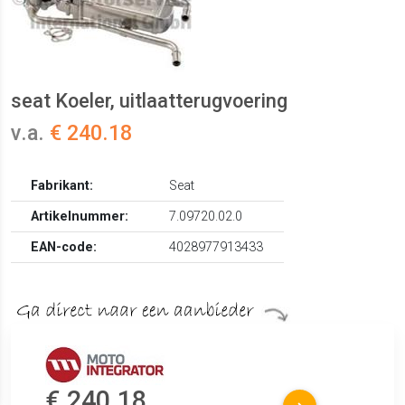
seat Koeler, uitlaatterugvoering
v.a.
€ 240.18
Fabrikant:
Seat
Artikelnummer:
7.09720.02.0
EAN-code:
4028977913433
€ 240.18