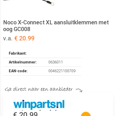
Noco X-Connect XL aansluitklemmen met
oog GC008
v.a.
€ 20.99
Fabrikant:
Artikelnummer:
0636011
EAN-code:
0046221100709
€ 20.99