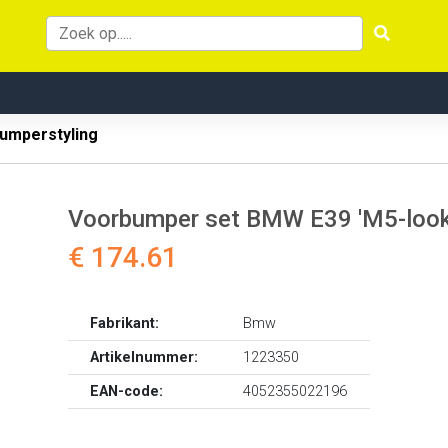
umperstyling
Voorbumper set BMW E39 'M5-look
€ 174.61
Fabrikant:
Bmw
Artikelnummer:
1223350
EAN-code:
4052355022196