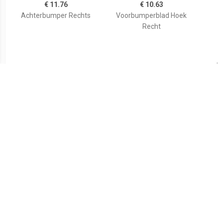
€ 11.76
€ 10.63
Achterbumper Rechts
Voorbumperblad Hoek
Recht
€ 22.92
€ 38.78
VOORBUMPERBLAD HOEK
Bumper Uitgz.ml &
Ac
RECHT zonder
Lampen Sproeiers
MISTLICHTGAT 1898564