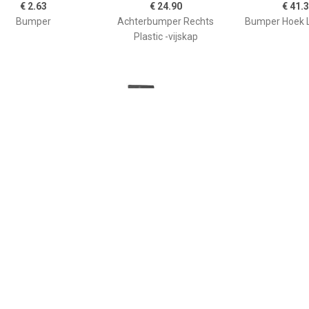
€ 2.63
€ 24.90
€ 41.
Bumper
Achterbumper Rechts
Bumper Hoek L
Plastic -vijskap
€ 24.90
€ 22.94
€ 51.
hterbumper Links
ACHTERBUMPER LINKS
VOORBUMPER 
Plastic -vijskap
Deur 180°
PARKTR