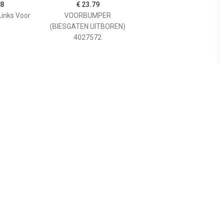
38
€ 23.79
inks Voor
VOORBUMPER
(BIESGATEN UITBOREN)
4027572
74
€ 10.63
tot01 -
Voorbumperblad Hoek
ONIC
Links