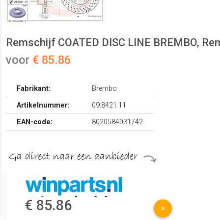
Remschijf COATED DISC LINE BREMBO, Remschi
voor
€ 85.86
Fabrikant:
Brembo
Artikelnummer:
09.8421.11
EAN-code:
8020584031742
€ 85.86