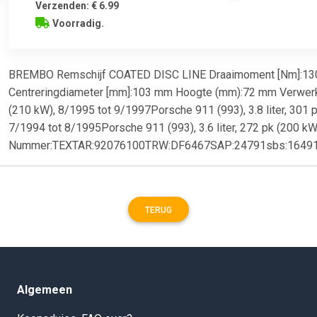
Verzenden: € 6.99
Voorradig.
BREMBO Remschijf COATED DISC LINE Draaimoment [Nm]:130 N
Centreringdiameter [mm]:103 mm Hoogte (mm):72 mm Verwerking
(210 kW), 8/1995 tot 9/1997Porsche 911 (993), 3.8 liter, 301 p
7/1994 tot 8/1995Porsche 911 (993), 3.6 liter, 272 pk (200 kW
Nummer:TEXTAR:92076100TRW:DF6467SAP:24791sbs:164
TERUG
Algemeen