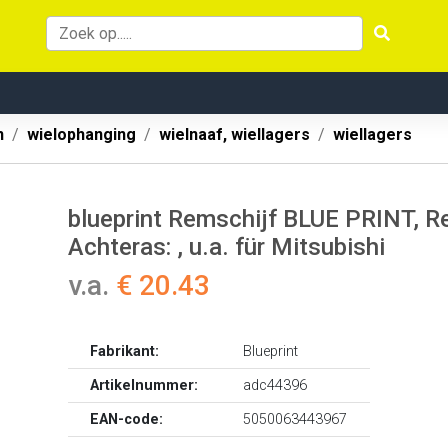
n
wielophanging
wielnaaf, wiellagers
wiellagers
blueprint Remschijf BLUE PRINT, R
Achteras: , u.a. für Mitsubishi
v.a.
€ 20.43
Fabrikant:
Blueprint
Artikelnummer:
adc44396
EAN-code:
5050063443967