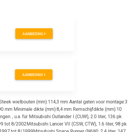
AANBIEDING
AANBIEDING
 Steek wielbouten (mm):114,3 mm Aantal gaten voor montage:3
90 mm Minimale dikte (mm):8,4 mm Remschijfdikte (mm):10
. , u.a. für Mitsubishi Outlander I (CUW), 2.0 liter, 136 pk
 tot 8/2002Mitsubishi Lancer VII (CSW, CTW), 1.6 liter, 98 pk
1997 tot 8/1999Mitsubishi Space Runner (N6W), 2.4 liter, 147