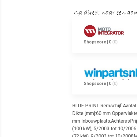
Shopscore | 0
(0)
Shopscore | 0
(0)
BLUE PRINT Remschijf Aantal 
Dikte [mm]:60 mm Oppervlakte
mm Inbouwplaats:AchterasPrijs 
(100 kW), 5/2003 tot 10/2006M
(72 kW), 9/2003 tot 10/2008Mi