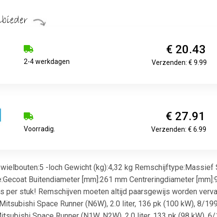
€ 20.43
2-4 werkdagen
Verzenden: € 9.99
€ 27.91
Voorradig.
Verzenden: € 6.99
wielbouten:5 -loch Gewicht (kg):4,32 kg Remschijftype:Massief
:Gecoat Buitendiameter [mm]:261 mm Centreringdiameter [mm]:
per stuk! Remschijven moeten altijd paarsgewijs worden vervangen
itsubishi Space Runner (N6W), 2.0 liter, 136 pk (100 kW), 8/1999
tsubishi Space Runner (N1W, N2W), 2.0 liter, 133 pk (98 kW), 6/