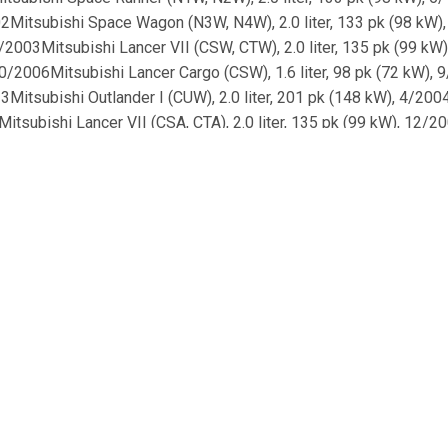
2Mitsubishi Space Wagon (N3W, N4W), 2.0 liter, 133 pk (98 kW),
2003Mitsubishi Lancer VII (CSW, CTW), 2.0 liter, 135 pk (99 kW),
/2006Mitsubishi Lancer Cargo (CSW), 1.6 liter, 98 pk (72 kW), 9/
Mitsubishi Outlander I (CUW), 2.0 liter, 201 pk (148 kW), 4/2004
tsubishi Lancer VII (CSA, CTA), 2.0 liter, 135 pk (99 kW), 12/20
subishi Eclipse II (D3A), 2.0 liter, 214 pk (157 kW), 12/1995 tot
 Space Runner (N6W), 2.0 liter, 133 pk (98 kW), 5/2000 tot 
TIONAL:NBD1100MOTAQUIP:LVBE376ZHELLA PAGID:8DD 355 
BD8326-2ROTINGER:RT 1144sbs:1815203042sbs:1815203049
:BS-5224WOKING:D6903.00A.B.S.:17432CIFAM:800-1650CBEN
:BG3815PROFIT:5010-2018BOSCH:0 986 AB5 277JAPANPART
4913ATE:24.0110-0704.1STELLOX:6020-1462-SXJAPANPART
:AND6665ROADHOUSE:61230.00AUTO-SPEED PARTS:290BK0
0FTE:9072295BENDIX Braking:BDS1766sbs:1815313042E.T.
92136103APEC:DSK 2317GIRLING:6049134KAISHIN:CBR315R
STER-SPORT GERMANY:24011007041-PCS-MSMEYLE:32-15 
10NK:313042MAXTECH:855053.0000MAPCO:25544NPS:M331I1
TECHNIC:PRD5451SAMKO:M1011PRMETELLI:23-1120CMASTE