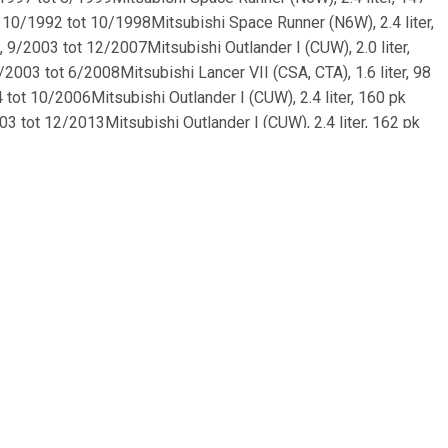
 10/1992 tot 10/1998Mitsubishi Space Runner (N6W), 2.4 liter,
 9/2003 tot 12/2007Mitsubishi Outlander I (CUW), 2.0 liter,
2003 tot 6/2008Mitsubishi Lancer VII (CSA, CTA), 1.6 liter, 98
 tot 10/2006Mitsubishi Outlander I (CUW), 2.4 liter, 160 pk
03 tot 12/2013Mitsubishi Outlander I (CUW), 2.4 liter, 162 pk
 4/1999Mitsubishi Eclipse II (D3A), 2.0 liter, 146 pk (107 kW),
8/2002 , OE-Nummer:FTE:9072635CAR:142.1353ASHIKA:61-05-
112-941MINTEX:MDC2307TRIALLI:DF 117204BOSCH:0 986
BRAXIS:AE0605JAPANPARTS:DP-
DIX:520623ATE:24.0110-
S:DP-521CMASTER-SPORT GERMANY:24011002811-PCS-
S:DP-521JP
1506OPTIMAL:BS-8602CABE:C45005ABEAKEBONO:BN-
F.:19-2934JAPKO:61503CTEXTAR:92136100R
AICAM:RD00358MAXGEAR:19-
523
8FERODO:DDF1410FEBI BILSTEIN:108526Brake
R-SPORT GERMANY:24-0110-0704-1-SET-MSQH