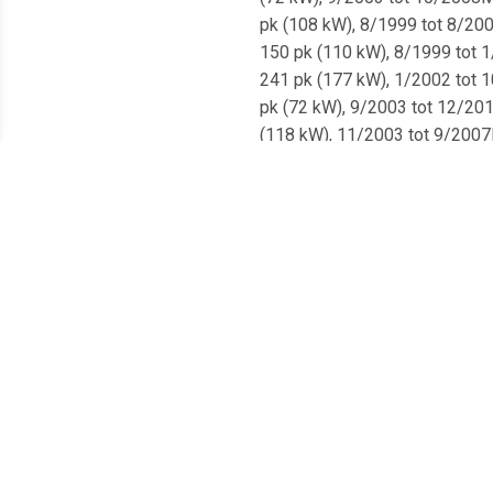
pk (108 kW), 8/1999 tot 8/200
150 pk (110 kW), 8/1999 tot 1/
241 pk (177 kW), 1/2002 tot 10
pk (72 kW), 9/2003 tot 12/2013
(118 kW), 11/2003 tot 9/2007Mi
(119 kW), 5/2003 tot 9/2007Mit
12/1995 tot 4/1999Mitsubishi
503DACO Germany:602526NA
479 512FTE:BS4988ICER:78
503MINTEX:MDC1448ZEKKERT
0281.1LPR:M1011PRDELPHI
MSASHIKA:61-05-521TRW:DF
GROUP:3963200400COMLINE
0729ZIMMERMANN:380.2171.2
BRAKE:78RBD28326TEXTAR:
1948MAXKAISHIN:CBR318MA
0016LPR:M1011PNPS:M331I
ENGINEERING:DI956010PRO