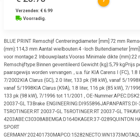
Verzenden: € 6.99
Voorradig.
BLUE PRINT Remschijf Centreringdiameter [mm]:72 mm Remsc
(mm):114,3 mm Aantal wielbouten:4 -loch Buitendiameter [mm
voor montage:2 Inbouwplaats:Vooras Minimale dikte (mm):22
Remschijftype:Binnen geventileerd Gewicht (kg):5,79 kgPrijs p
paarsgewijs worden vervangen. , u.a. für KIA Carens I (FC), 1.8 
7/2002KIA Clarus (GC), 2.0 liter, 133 pk (98 kW), vanaf 5/1998KI
vanaf 5/1998KIA Clarus (K9A), 1.8 liter, 116 pk (85 kW), 7/1996
133 pk (98 kW), 7/1996 tot 11/2001 , OE-Nummer:APEC:D
20037-GL T3Brake ENGINEERING:DI955896JAPANPARTS:DI-
T5ROTINGER:RT 20037-GL T6ROTINGER:RT 20037-GL T9KAV
4203ABE:C30308ABEMGA:D1640KAGER:37-0289QUINTON H
SPORT
GERMANY:202401730MAPCO:15282NECTO:WN1373MOTAQU