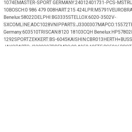
1074EMASTER-SPORT GERMANY:24012401731-PCS-MSTRU
10BOSCH:0 986 479 008HART:215 424LPR:M5791VEUROBR
Benelux:58022DELPHI:BG3335STELLOX:6020-3502V-
SXCOMLINE:ADC1028VNIPPARTS:J3300307MAPCO:15572
Germany:603510TRISCAN:8120 18103CQH Benelux:HP5780
1292SPORTZEKKERT:BS-6045KAISHIN:CBR013HERTH+BUS
JAKOPARTS:J3300307BREMBO:09.A250.10FTE:BS5016BROTI
GLJURID:563087JCFOMAR Friction:FO 2527OPTIMAL:BS-819
1292ATE:24.0124-0173.1IJS GROUP:80-2324FERODO:DDF14
1MANDO:MBC030110VILLAR:628.2081QH Talbros:BDC5016C
1128CPATRON:PBD4171MINTEX:MDC1468OPEN PARTS:BDA1
3502VK-SXA.B.S.:09.A250.10TEXTAR:92104200GIRLING:604
20037A.B.S.:16936Oyodo:30H0302-
OYONATIONAL:NBD1021NK:203505BRAXIS:AE0773FTE:908
3248AP:25031VAICO:V53-80003MASTER-SPORT GERMANY:2
Talbros:BSF5016JAPKO:60396CASHIKA:60-03-396CMDR:M
396EUROBRAKE:5815313502AKEBONO:BN-1074FERODO:DD
Benelux:57802METELLI:23-1128CBORG & BECK:BBD4151BR