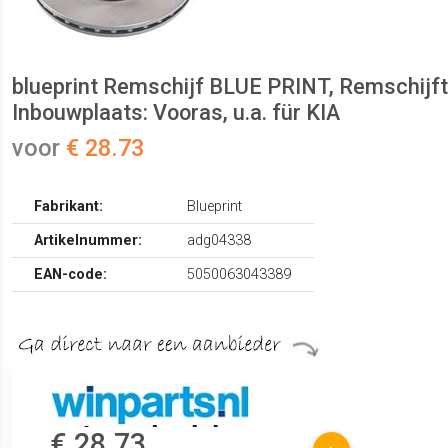
blueprint Remschijf BLUE PRINT, Remschijfty
Inbouwplaats: Vooras, u.a. für KIA
voor
€ 28.73
Fabrikant:
Blueprint
Artikelnummer:
adg04338
EAN-code:
5050063043389
€ 28.73