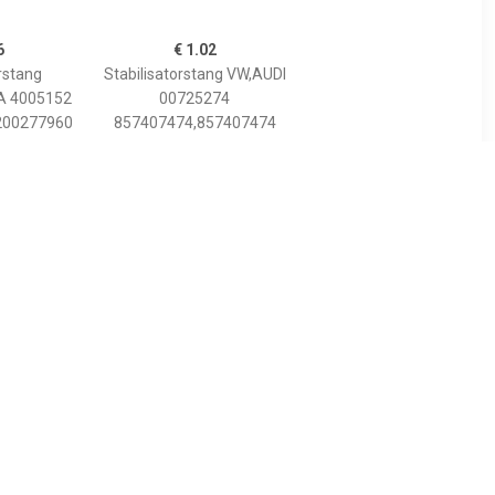
6
€ 1.02
rstang
Stabilisatorstang VW,AUDI
A 4005152
00725274
200277960
857407474,857407474
8
€ 8.21
ang ProKit
Stabilisatorstang ProKit
TEIN,
FEBI BILSTEIN,
ooras links
Inbouwplaats: Vooras links
 für Ford,
en rechts, u.a. für Opel,