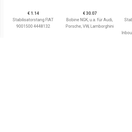
€ 1.14
€ 30.07
Stabilisatorstang FIAT
Bobine NGK, u.a. für Audi,
Stab
9001500 4448132
Porsche, VW, Lamborghini
Inbou
en r
€ 2.60
€ 0.87
Stabilisatorstang
Stabilisatorstang
Stab
RENAULT 4001505
CHRYSLER 00130360
7700799404,7700799404
05272324AB,05272324A
Inb
7703034237,7703034237
C,52001132
links 