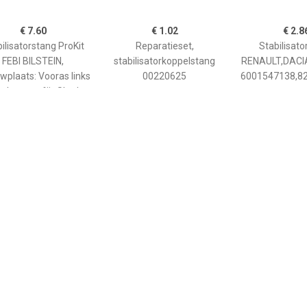
€ 7.60
€ 1.02
€ 2.8
ilisatorstang ProKit
Reparatieset,
Stabilisato
FEBI BILSTEIN,
stabilisatorkoppelstang
RENAULT,DACI
wplaats: Vooras links
00220625
6001547138,8
echts, u.a. für Skoda,
VW, Seat, Audi
€ 9.60
€ 5.82
€ 8.3
ilisatorstang ProKit
Stabilisatorstang ProKit
Stabilisatorst
FEBI BILSTEIN,
FEBI BILSTEIN,
FEBI BILS
ouwplaats: Achteras
Inbouwplaats: Vooras links
Inbouwplaats: V
en rechts, u.a. für VW,
en rechts, u.a. für Toyota,
en rechts, u.a.