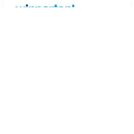
€ 2.98
Verzenden: € 6.99
Voorradig.
€ 3.64
Verzenden: € 9.99
2-4 werkdagen
FEBI BILSTEIN Stabilisatorlager aan draagarm
Ophangwijze:Rubberlager Gewicht (kg):0,03 kg