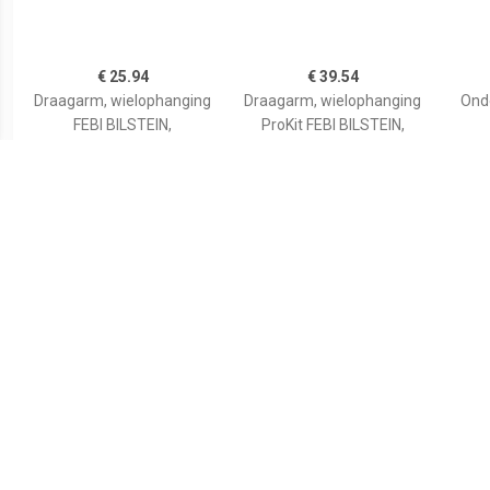
€ 25.94
€ 39.54
Draagarm, wielophanging
Draagarm, wielophanging
Ond
FEBI BILSTEIN,
ProKit FEBI BILSTEIN,
Inbouwplaats: Vooras
Inbouwplaats: Achter, u.a.
links, u.a. für Audi, VW
für Audi, VW, Skoda
€ 65.39
€ 76.40
Ond Drieh Wieldrgarm (r)
Bovenste Drieh
Draa
Wieldrgarm (r)