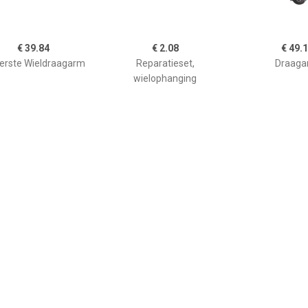
€ 39.84
€ 2.08
€ 49.
erste Wieldraagarm
Reparatieset,
Draaga
wielophanging
€ 2.04
€ 1.85
€ 39.
garm, wielophanging
Afstandsstuk FEBI
Ond Drieh Wie
4001487
BILSTEIN, Inbouwplaats:
Vooras bovenaan, u.a. für
VW, Audi, Skoda