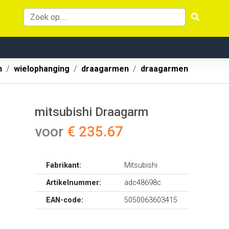
n
wielophanging
draagarmen
draagarmen
mitsubishi Draagarm
voor
€ 235.67
Fabrikant:
Mitsubishi
Artikelnummer:
adc48698c
EAN-code:
5050063603415