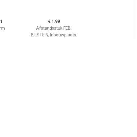
11
€ 1.99
rm
Afstandsstuk FEBI
BILSTEIN, Inbouwplaats:
Vooras links en rechts, u.a.
für Audi
77
€ 25.35
ldrgarm A
draagarm 108898