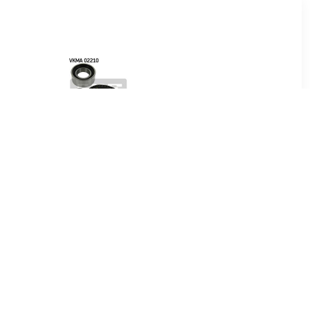
01
€ 14.31
riemset
Distributieriemset
VKMA02210