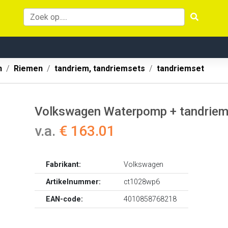
n
Riemen
tandriem, tandriemsets
tandriemset
Volkswagen Waterpomp + tandrie
v.a.
€ 163.01
Fabrikant:
Volkswagen
Artikelnummer:
ct1028wp6
EAN-code:
4010858768218