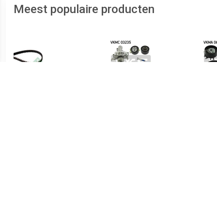
Meest populaire producten
€ 16.44
€ 81.51
Distributieriemset
Waterpomp +
Distr
distributieriem set SKF, u.a.
für D
für Peugeot, Fiat, Citroën,
Lancia