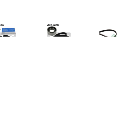
€ 35.24
€ 16.32
€ 13.
ibutieriemset SKF, u.a.
Distributieriemset
Distributie
acia, Renault, Proton,
Nissan