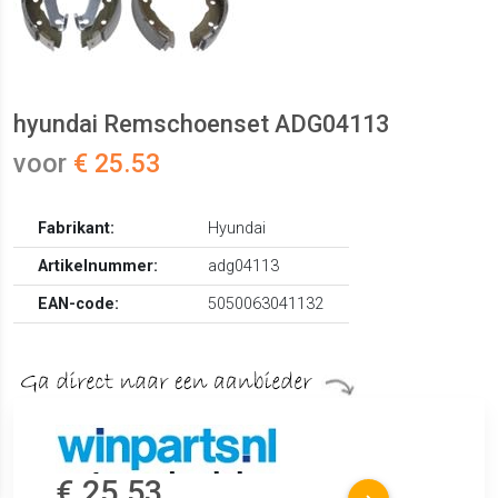
hyundai Remschoenset ADG04113
voor
€ 25.53
Fabrikant:
Hyundai
Artikelnummer:
adg04113
EAN-code:
5050063041132
€ 25.53