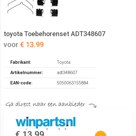
toyota Toebehorenset ADT348607
voor
€ 13.99
Fabrikant:
Toyota
Artikelnummer:
adt348607
EAN-code:
5050063155884
€ 13.99