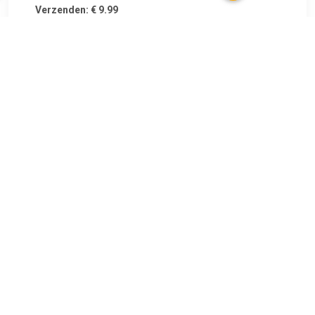
Verzenden: € 9.99
2-4 werkdagen
Fabrikant: HERTH+BUSS JAKOPARTS. Index: J5335003.
Fabrikant nr.: J5335003.
TERUG
Algemeen
Koopadvies, FAQ over?
Privacy Policy
Cookies