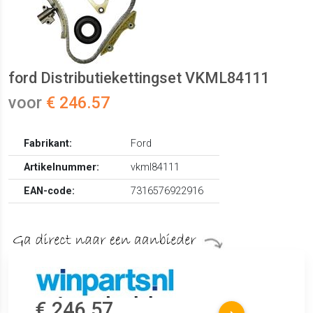
ford Distributiekettingset VKML84111
voor
€ 246.57
Fabrikant:
Ford
Artikelnummer:
vkml84111
EAN-code:
7316576922916
€ 246.57