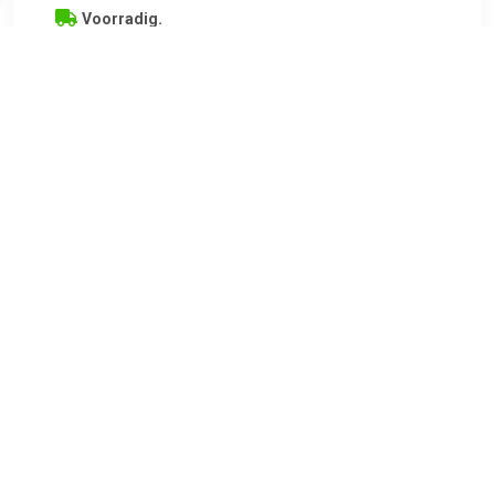
Voorradig.
€ 154.45
Verzenden: € 9.99
Voorradig.
€ 246.48
Verzenden: € 9.99
2-4 werkdagen