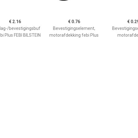
€ 2.16
€ 0.76
€ 0.2
ag-/bevestigingsbuf
Bevestigingselement,
Bevestigings
ebi Plus FEBI BILSTEIN
motorafdekking febi Plus
motorafde
FEBI BILSTEIN, u.a. für
Mercedes-Benz
€ 3.23
€ 2.45
€ 1.7
nslagrubber 26213
Bevestigingselement,
Buffer, motorka
motorafdekking febi Plus
FEBI BILS
FEBI BILSTEIN, u.a. für VW,
Inbouwplaats:
Seat, Skoda, Audi
zijden: , u.a. f