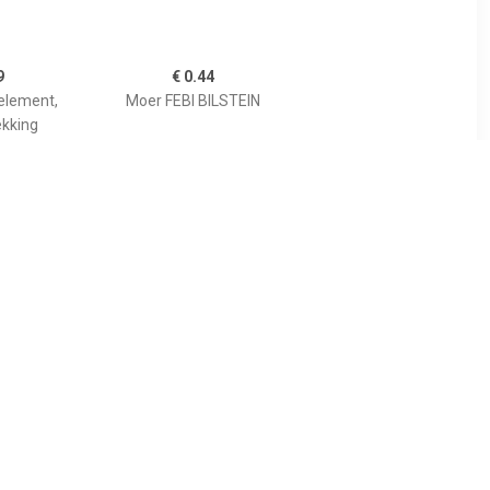
9
€ 0.44
element,
Moer FEBI BILSTEIN
kking
0
€ 4.07
p febi Plus
Aanslag, motorafdekking
TEIN,
febi Plus FEBI BILSTEIN,
 Aan beide
u.a. für Citroën, Peugeot
ür Mercedes-