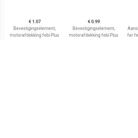
€ 1.07
€ 0.99
Bevestigingselement,
Bevestigingselement,
Aansl
motorafdekking febi Plus
motorafdekking febi Plus
fer f
FEBI BILSTEIN, u.a. für
FEBI BILSTEIN, u.a. für
Audi, Skoda, VW, Seat
Mercedes-Benz
€ 1.02
€ 1.26
Bevestigingselement,
Buffer, motorkap FEBI
Aa
motorafdekking febi Plus
BILSTEIN, Inbouwplaats:
FEBI BILSTEIN, u.a. für
Aan beide zijden: , u.a. für
Mercedes-Benz
Mercedes-Benz