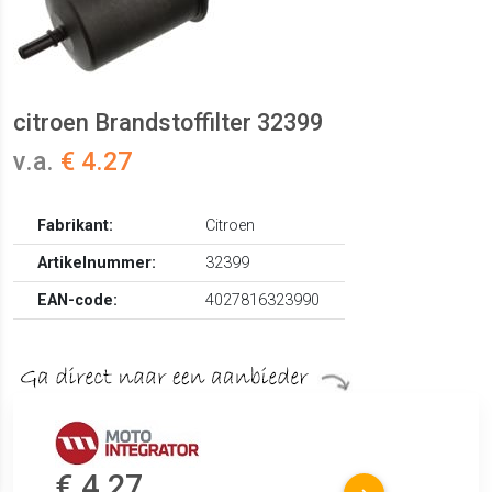
citroen Brandstoffilter 32399
v.a.
€ 4.27
Fabrikant:
Citroen
Artikelnummer:
32399
EAN-code:
4027816323990
€ 4.27