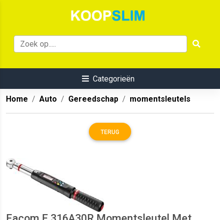
Categorieën
Home
Auto
Gereedschap
momentsleutels
TERUG
Facom E.316A30R Momentsleutel Met