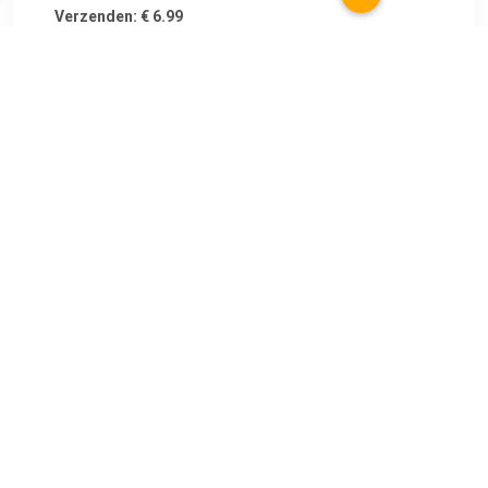
Verzenden: € 6.99
6 days
€ 74.56
Verzenden: € 6.95
3-5 werkdagen
€ 105.99
Verzenden: € 6.95
2